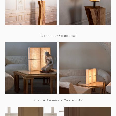
Cветильник Courchevel
Консоль Solome and Сandlesticks